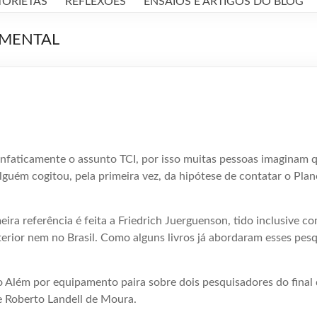
TORIETAS
REFLEXÕES
ENSAIOS E ARTIGOS DO BLOG
UMENTAL
 enfaticamente o assunto TCI, por isso muitas pessoas imaginam
lguém cogitou, pela primeira vez, da hipótese de contatar o Plan
ra referência é feita a Friedrich Juerguenson, tido inclusive 
erior nem no Brasil. Como alguns livros já abordaram esses pesq
o Além por equipamento paira sobre dois pesquisadores do final 
e Roberto Landell de Moura.