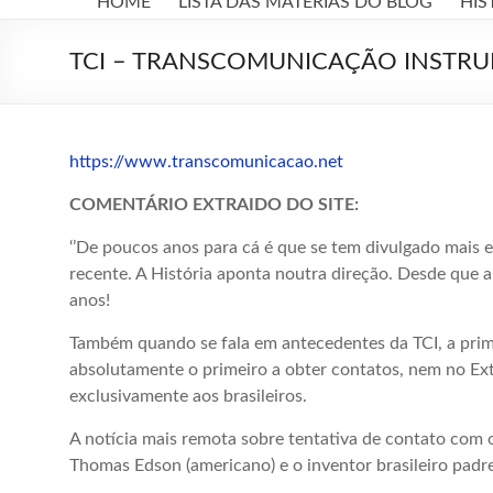
HOME
LISTA DAS MATÉRIAS DO BLOG
HIS
A
LUZ
TCI – TRANSCOMUNICAÇÃO INSTR
Jesus,
Espiritismo,
Kardec
https://www.transcomunicacao.net
COMENTÁRIO EXTRAIDO DO SITE:
‘’De poucos anos para cá é que se tem divulgado mais
recente. A História aponta noutra direção. Desde que a
anos!
Também quando se fala em antecedentes da TCI, a primei
absolutamente o primeiro a obter contatos, nem no Ext
exclusivamente aos brasileiros.
A notícia mais remota sobre tentativa de contato com 
Thomas Edson (americano) e o inventor brasileiro padr