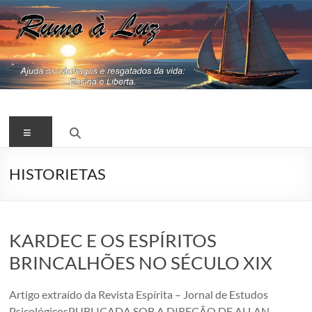
Pular
para
o
conteúdo
RUMO
Menu
A
LUZ
HISTORIETAS
Jesus,
Espiritismo,
Kardec
KARDEC E OS ESPÍRITOS
BRINCALHÕES NO SÉCULO XIX
Artigo extraído da Revista Espírita – Jornal de Estudos
PsicológicosPUBLICADA SOB A DIREÇÃO DE ALLAN