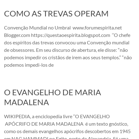
COMO AS TREVAS OPERAM
Convenção Mundial no Umbral www.forumespirita.net
Blogger.com https://questaoespirita.blogspot.com ‘’O chefe
dos espíritos das trevas convocou uma Convenção mundial
de obsessores. Em seu discurso de abertura, ele disse: “não
podemos impedir os cristãos de irem aos seus templos.” “não
podemos impedi-los de
O EVANGELHO DE MARIA
MADALENA
WIKIPEDIA, a enciclopedia livre ‘’O EVANGELHO
APÓCRIFO DE MARIA MADALENA é um texto gnóstico,
como os demais evangelhos apócrifos descobertos em 1945
em NAG HAMMADI no Egito, perto de Alexandria. Só uma