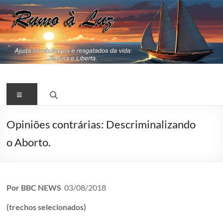
Pular
para
o
conteúdo
RUMO
Menu
A
LUZ
Opiniões contrárias: Descriminalizando
Jesus,
o Aborto.
Espiritismo,
Kardec
Por BBC NEWS
03/08/2018
(trechos selecionados)