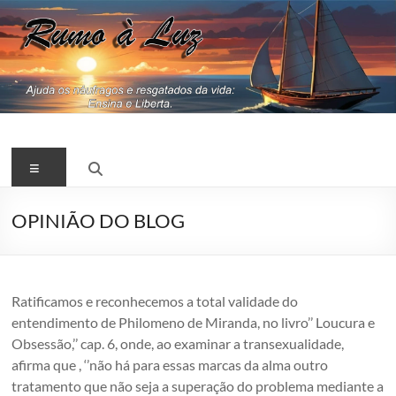
Pular
para
o
conteúdo
RUMO
Menu
A
LUZ
OPINIÃO DO BLOG
Jesus,
Espiritismo,
Kardec
Ratificamos e reconhecemos a total validade do
entendimento de Philomeno de Miranda, no livro’’ Loucura e
Obsessão,’’ cap. 6, onde, ao examinar a transexualidade,
afirma que , ‘’não há para essas marcas da alma outro
tratamento que não seja a superação do problema mediante a