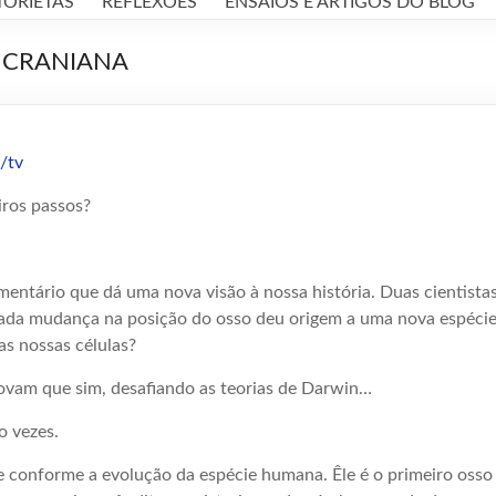
TORIETAS
REFLEXÕES
ENSAIOS E ARTIGOS DO BLOG
 CRANIANA
/tv
iros passos?
mentário que dá uma nova visão à nossa história. Duas cientist
cada mudança na posição do osso deu origem a uma nova espécie 
as nossas células?
rovam que sim, desafiando as teorias de Darwin…
o vezes.
e conforme a evolução da espécie humana. Êle é o primeiro osso 