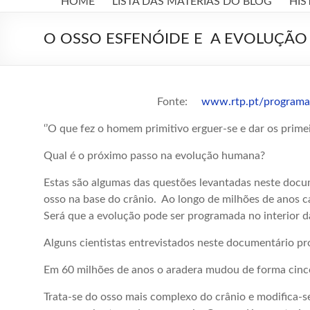
HOME
LISTA DAS MATÉRIAS DO BLOG
HIS
A
LUZ
O OSSO ESFENÓIDE E A EVOLUÇÃO
Jesus,
Espiritismo,
Kardec
Fonte:
www.rtp.pt/programa
‘’O que fez o homem primitivo erguer-se e dar os prime
Qual é o próximo passo na evolução humana?
Estas são algumas das questões levantadas neste docu
osso na base do crânio. Ao longo de milhões de anos 
Será que a evolução pode ser programada no interior d
Alguns cientistas entrevistados neste documentário p
Em 60 milhões de anos o aradera mudou de forma cinc
Trata-se do osso mais complexo do crânio e modifica-s