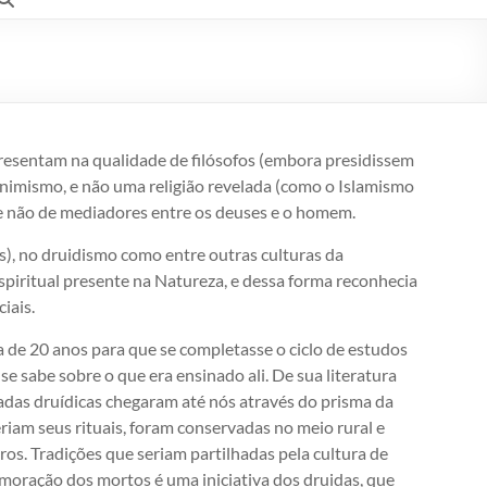
presentam na qualidade de filósofos (embora presidissem
 animismo, e não uma religião revelada (como o Islamismo
, e não de mediadores entre os deuses e o homem.
), no druidismo como entre outras culturas da
espiritual presente na Natureza, e dessa forma reconhecia
iais.
 de 20 anos para que se completasse o ciclo de estudos
e sabe sobre o que era ensinado ali. De sua literatura
adas druídicas chegaram até nós através do prisma da
eriam seus rituais, foram conservadas no meio rural e
tros. Tradições que seriam partilhadas pela cultura de
emoração dos mortos é uma iniciativa dos druidas, que