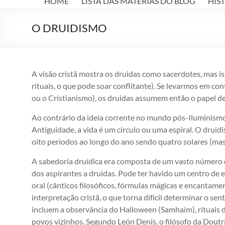
HOME
LISTA DAS MATÉRIAS DO BLOG
HIS
A
LUZ
O DRUIDISMO
Jesus,
Espiritismo,
Kardec
A visão cristã mostra os druidas como sacerdotes, mas i
rituais, o que pode soar conflitante). Se levarmos em co
ou o Cristianismo), os druidas assumem então o papel de 
Ao contrário da ideia corrente no mundo pós-Iluminismo
Antiguidade, a vida é um círculo ou uma espiral. O druid
oito períodos ao longo do ano sendo quatro solares (masc
A sabedoria druídica era composta de um vasto número d
dos aspirantes a druidas. Pode ter havido um centro de e
oral (cânticos filosóficos, fórmulas mágicas e encantam
interpretação cristã, o que torna difícil determinar o se
incluem a observância do Halloween (Samhaim), rituais de 
povos vizinhos. Segundo León Denis, o filósofo da Doutr