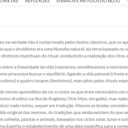
TORIETAS
REFLEXÕES
ENSAIOS E ARTIGOS DO BLOG
sso na verdade não é comprovado pelos textos clássicos, que os a
nta que o druidismo era uma filosofia natural, da terra baseada no
diretores espirituais do ritual, conduzindo a realização dos ritos
 sobre a linearidade da vida (nascemos, envelhecemos e morremos
ismo procurava buscar o equilíbrio, ligando a vida pessoal à fonte 
ulinos) e quatro lunares (femininos), marcados pelos rituais espec
e versos aprendidos de cor e conta-se que eram necessários cerca
nsino druídico na ilha de Anglesey (Ynis Mon, em galês), mas nada s
entos) nada restou, sequer em tradução. Mesmo as lendas consider
ntido original das mesmas. As tradições que ainda existem do que s
colheita, plantas e animais, baseados nos ciclos solar, lunar e ou
ina Espírita o estabelecimento de uma data específica para a com