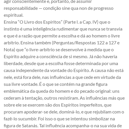
agir conscientemente e, portanto, de assumir
responsabilidade — condição sine qua non de progresso
espiritual.
Ensina “O Livro dos Espíritos” (Parte l. a Cap. IV) que o
instinto é uma inteligência rudimentar que nunca se transvia
e que é a razão que permite a escolha e dá ao homem o livre
arbítrio. Ensina também (Perguntas/Respostas 122 a 127 e
Nota) que “o livre-arbítrio se desenvolve à medida que o
Espírito adquire a consciência de si mesmo. Já não haveria
liberdade, desde que a escolha fosse determinada por uma
causa independente da vontade do Espírito. A causa não está
nele, está fora dele, nas influências a que cede em virtude da
sua livre vontade. É o que se contém na grande figura
emblemática da queda do homem e do pecado original: uns
cederam à tentação, outros resistiram. As influências más que
sobre ele se exercem são dos Espíritos imperfeitos, que
procuram apoderar-se dele, dominá-lo, e que rejubilam com o
fazê-lo sucumbir. Foi isso o que se intentou simbolizar na
figura de Satanás. Tal influência acompanha-o na sua vida de