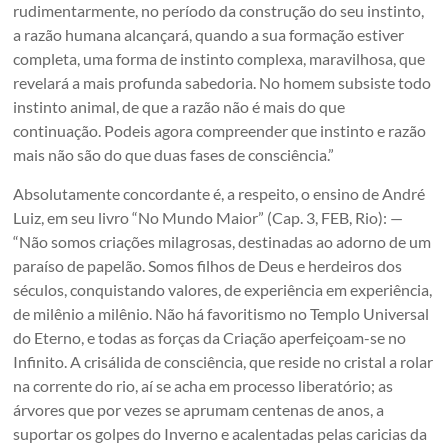
rudimentarmente, no período da construção do seu instinto,
a razão humana alcançará, quando a sua formação estiver
completa, uma forma de instinto complexa, maravilhosa, que
revelará a mais profunda sabedoria. No homem subsiste todo
instinto animal, de que a razão não é mais do que
continuação. Podeis agora compreender que instinto e razão
mais não são do que duas fases de consciência.”
Absolutamente concordante é, a respeito, o ensino de André
Luiz, em seu livro “No Mundo Maior” (Cap. 3, FEB, Rio): —
“Não somos criações milagrosas, destinadas ao adorno de um
paraíso de papelão. Somos filhos de Deus e herdeiros dos
séculos, conquistando valores, de experiência em experiência,
de milênio a milênio. Não há favoritismo no Templo Universal
do Eterno, e todas as forças da Criação aperfeiçoam-se no
Infinito. A crisálida de consciência, que reside no cristal a rolar
na corrente do rio, aí se acha em processo liberatório; as
árvores que por vezes se aprumam centenas de anos, a
suportar os golpes do Inverno e acalentadas pelas caricias da