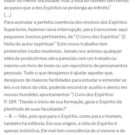
maior ou menor docilidade. Mas a vida do homem tem termo,
ao passo que a dos Espíritos se prolonga ao infinito.”
(….)
Para assinalar a perfeita coerência dos ensinos dos Espíritos
Superiores, fazemos nova interrupção, para transcrever aqui
pequenos trechos pertinentes, de “O Livro dos Espíritos” (
(
)
Nota do autor espiritual ‘’ Este nosso trabalho tem
pretensões muito modestas. Jamais nos animou qualquer
idéia de produzirmos obra parecida com um tratado ou
mesmo um livro de teses ou um repositório de pensamentos
pessoais. Tudo o que desejamos é ajudar aqueles que,
desejosos de maiores facilidades para estudar e entender as
leis e os fatos da vida, poderão encontrar auxilio e alento em
nossos humildes apontamentos ‘’) Livro dos Espíritos:
P. 189. “Desde o início de sua formação, goza o Espírito da
plenitude de suas faculdades?”
— R. — Não, pois que para o Espírito, como para o homem,
também há infância. Em sua origem, a vida do Espírito é
apenas instintiva. Ele mal tem consciência de si mesmo e de