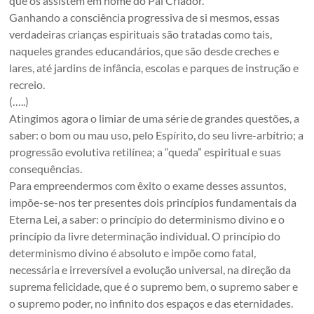
que os assistem em nome do Pai Criador.
Ganhando a consciência progressiva de si mesmos, essas
verdadeiras crianças espirituais são tratadas como tais,
naqueles grandes educandários, que são desde creches e
lares, até jardins de infância, escolas e parques de instrução e
recreio.
(…..)
Atingimos agora o limiar de uma série de grandes questões, a
saber: o bom ou mau uso, pelo Espírito, do seu livre-arbítrio; a
progressão evolutiva retilínea; a “queda” espiritual e suas
consequências.
Para empreendermos com êxito o exame desses assuntos,
impõe-se-nos ter presentes dois princípios fundamentais da
Eterna Lei, a saber: o princípio do determinismo divino e o
princípio da livre determinação individual. O princípio do
determinismo divino é absoluto e impõe como fatal,
necessária e irreversível a evolução universal, na direção da
suprema felicidade, que é o supremo bem, o supremo saber e
o supremo poder, no infinito dos espaços e das eternidades.