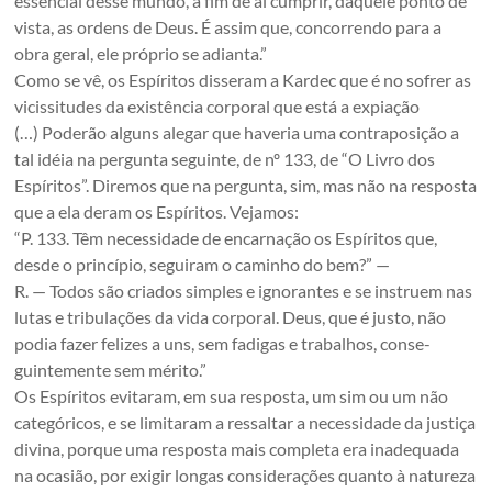
essencial desse mundo, a fim de aí cumprir, daquele ponto de
vista, as ordens de Deus. É assim que, concorrendo para a
obra geral, ele próprio se adianta.”
Como se vê, os Espíritos disseram a Kardec que é no sofrer as
vicissitudes da existência corporal que está a expiação
(…) Poderão alguns alegar que haveria uma contraposição a
tal idéia na pergunta seguinte, de nº 133, de “O Livro dos
Espíritos”. Diremos que na pergunta, sim, mas não na resposta
que a ela deram os Espíritos. Vejamos:
“P. 133. Têm necessidade de encarnação os Espíritos que,
desde o princípio, seguiram o caminho do bem?” —
R. — Todos são criados simples e ignorantes e se instruem nas
lutas e tribulações da vida corporal. Deus, que é justo, não
podia fazer felizes a uns, sem fadigas e trabalhos, conse-
guintemente sem mérito.”
Os Espíritos evitaram, em sua resposta, um sim ou um não
categóricos, e se limitaram a ressaltar a necessidade da justiça
divina, porque uma resposta mais completa era inadequada
na ocasião, por exigir longas considerações quanto à natureza