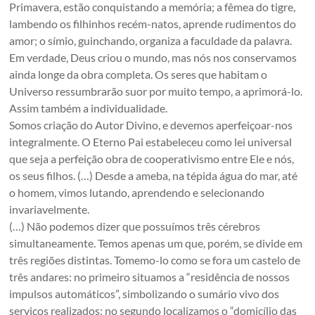
Primavera, estão conquistando a memória; a fêmea do tigre,
lambendo os filhinhos recém-natos, aprende rudimentos do
amor; o símio, guinchando, organiza a faculdade da palavra.
Em verdade, Deus criou o mundo, mas nós nos conservamos
ainda longe da obra completa. Os seres que habitam o
Universo ressumbrarão suor por muito tempo, a aprimorá-lo.
Assim também a individualidade.
Somos criação do Autor Divino, e devemos aperfeiçoar-nos
integralmente. O Eterno Pai estabeleceu como lei universal
que seja a perfeição obra de cooperativismo entre Ele e nós,
os seus filhos. (…) Desde a ameba, na tépida água do mar, até
o homem, vimos lutando, aprendendo e selecionando
invariavelmente.
(…) Não podemos dizer que possuímos três cérebros
simultaneamente. Temos apenas um que, porém, se divide em
três regiões distintas. Tomemo-lo como se fora um castelo de
três andares: no primeiro situamos a “residência de nossos
impulsos automáticos”, simbolizando o sumário vivo dos
serviços realizados; no segundo localizamos o “domicílio das