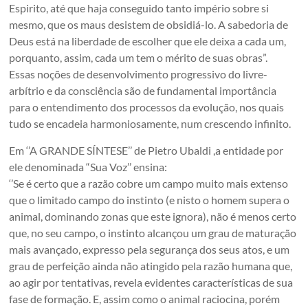
Espirito, até que haja conseguido tanto império sobre si
mesmo, que os maus desistem de obsidiá-lo. A sabedoria de
Deus está na liberdade de escolher que ele deixa a cada um,
porquanto, assim, cada um tem o mérito de suas obras”.
Essas noções de desenvolvimento progressivo do livre-
arbítrio e da consciência são de fundamental importância
para o entendimento dos processos da evolução, nos quais
tudo se encadeia harmoniosamente, num crescendo infinito.
Em ‘’A GRANDE SÍNTESE’’ de Pietro Ubaldi ,a entidade por
ele denominada “Sua Voz’’ ensina:
‘’Se é certo que a razão cobre um campo muito mais extenso
que o limitado campo do instinto (e nisto o homem supera o
animal, dominando zonas que este ignora), não é menos certo
que, no seu campo, o instinto alcançou um grau de maturação
mais avançado, expresso pela segurança dos seus atos, e um
grau de perfeição ainda não atingido pela razão humana que,
ao agir por tentativas, revela evidentes características de sua
fase de formação. E, assim como o animal raciocina, porém