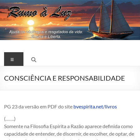
Pular
para
o
conteúdo
RUMO
Menu
A
LUZ
CONSCIÊNCIA E RESPONSABILIDADE
Jesus,
Espiritismo,
Kardec
PG 23 da versão em PDF do site
bvespirita.net/livros
(…….)
Somente na Filosofia Espírita a Razão aparece definida como
capacidade de entender, de discernir, de escolher, de optar, de