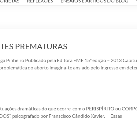
TORIETAS
REFLEXÕES
ENSAIOS E ARTIGOS DO BLOG
RTES PREMATURAS
Pinheiro Publicado pela Editora EME 15ª edição – 2013 Capítul
emática do aborto imagina-te ansiado pelo ingresso em determ
 situações dramáticas do que ocorre com o PERISPÍRITO ou COR
’’, psicografado por Franscisco Cândido Xavier. Essas