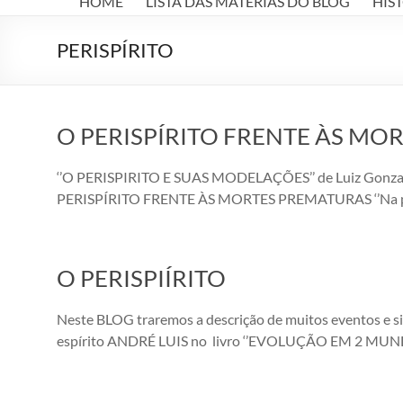
HOME
LISTA DAS MATÉRIAS DO BLOG
HIS
A
LUZ
PERISPÍRITO
Jesus,
Espiritismo,
Kardec
O PERISPÍRITO FRENTE ÀS MO
‘’O PERISPIRITO E SUAS MODELAÇÕES’’ de Luiz Gonzaga 
PERISPÍRITO FRENTE ÀS MORTES PREMATURAS ‘’Na probl
O PERISPIÍRITO
Neste BLOG traremos a descrição de muitos eventos e
espírito ANDRÉ LUIS no livro ‘’EVOLUÇÃO EM 2 MUNDOS